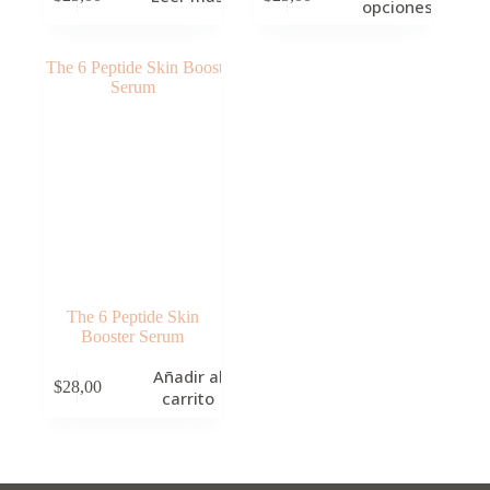
opciones
tiene
múltiples
variantes.
Las
opciones
se
pueden
elegir
en
la
página
de
producto
The 6 Peptide Skin
Booster Serum
Añadir al
$
28,00
carrito