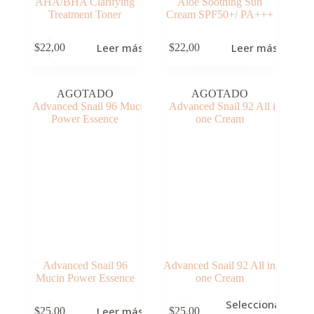
AHA/BHA Clarifying
Aloe Soothing Sun
Treatment Toner
Cream SPF50+/ PA+++
Leer más
Leer más
$
22,00
$
22,00
AGOTADO
AGOTADO
Advanced Snail 96
Advanced Snail 92 All in
Mucin Power Essence
one Cream
Este
Seleccionar
Leer más
$
25,00
$
25,00
producto