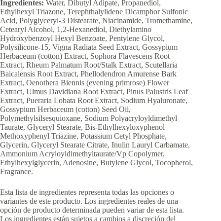
Ingredientes:
Water, Dibutyl Adipate, Propanediol,
Ethylhexyl Triazone, Terephthalylidene Dicamphor Sulfonic
Acid, Polyglyceryl-3 Distearate, Niacinamide, Tromethamine,
Cetearyl Alcohol, 1,2-Hexanediol, Diethylamino
Hydroxybenzoyl Hexyl Benzoate, Pentylene Glycol,
Polysilicone-15, Vigna Radiata Seed Extract, Gossypium
Herbaceum (cotton) Extract, Sophora Flavescens Root
Extract, Rheum Palmatum Root/Stalk Extract, Scutellaria
Baicalensis Root Extract, Phellodendron Amurense Bark
Extract, Oenothera Biennis (evening primrose) Flower
Extract, Ulmus Davidiana Root Extract, Pinus Palustris Leaf
Extract, Pueraria Lobata Root Extract, Sodium Hyaluronate,
Gossypium Herbaceum (cotton) Seed Oil,
Polymethylsilsesquioxane, Sodium Polyacryloyldimethyl
Taurate, Glyceryl Stearate, Bis-Ethylhexyloxyphenol
Methoxyphenyl Triazine, Potassium Cetyl Phosphate,
Glycerin, Glyceryl Stearate Citrate, Inulin Lauryl Carbamate,
Ammonium Acryloyldimethyltaurate/Vp Copolymer,
Ethylhexylglycerin, Adenosine, Butylene Glycol, Tocopherol,
Fragrance.
Esta lista de ingredientes representa todas las opciones o
variantes de este producto. Los ingredientes reales de una
opción de producto determinada pueden variar de esta lista.
Los ingredientes están sujetos a cambios a discreción del