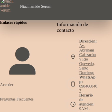
Niacinamide Serum
Enlaces rápidos
Información de
contacto
Dirección:
Av.
Abraham
Calazacón
y Rio
Quevedo,
Santo
Domingo
WhatsAp
p:
Acceder
098466840
7
Horario
Preguntas Frecuentes
de
atención
9AM -