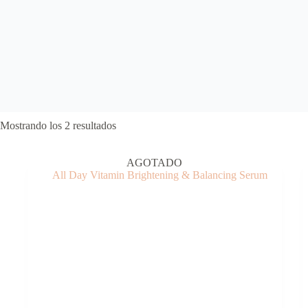
Ordenado
Mostrando los 2 resultados
por
precio:
bajo
AGOTADO
a
alto