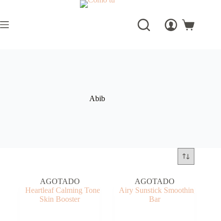
Saltar
al
contenido
Carro
de
compra
Abib
AGOTADO
AGOTADO