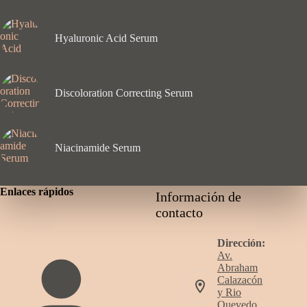
Hyaluronic Acid Serum
Discoloration Correcting Serum
Niacinamide Serum
Enlaces rápidos
Información de
contacto
Dirección:
Av.
Abraham
Calazacón
y Rio
Quevedo,