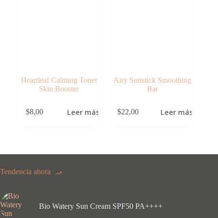
Heartleaf Calming Toner
Airy Sunstick Smoothing
Skin Booster
Bar
Leer más
Leer más
$
8,00
$
22,00
Tendencia ahora
Bio Watery Sun Cream SPF50 PA++++