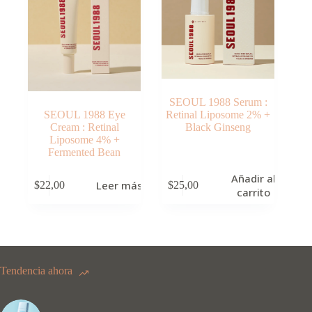
SEOUL 1988 Serum :
SEOUL 1988 Eye
Retinal Liposome 2% +
Cream : Retinal
Black Ginseng
Liposome 4% +
Fermented Bean
Añadir al
Leer más
$
22,00
$
25,00
carrito
Tendencia ahora