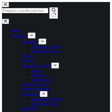
Saltar
al
contenido
Sin
resultados
Inicio
Productos
Limpiador
Limpiador Acuoso
Limpiador Oleoso
Tónico
Esencia
Tratamiento Facial
Serum
Ampolla
Tratamiento
Contorno de ojos
Serum de pestañas
Exfoliantes
Exfoliante Químico
Exfoliante Físico
Mascarilla