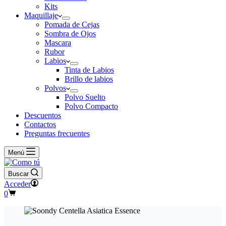
Kits
Maquillaje
Pomada de Cejas
Sombra de Ojos
Mascara
Rubor
Labios
Tinta de Labios
Brillo de labios
Polvos
Polvo Suelto
Polvo Compacto
Descuentos
Contactos
Preguntas frecuentes
Menú
Buscar
Acceder
Carro
0
de
compra