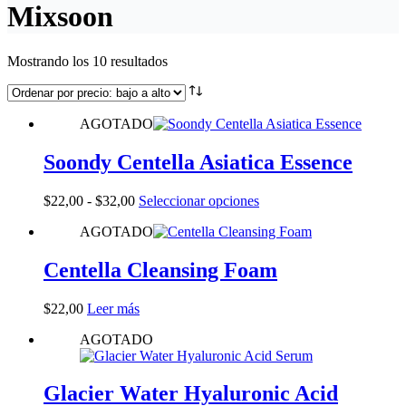
Mixsoon
Ordenado
Mostrando los 10 resultados
por
precio:
bajo
AGOTADO
a
alto
Soondy Centella Asiatica Essence
Rango
Este
$
22,00
-
$
32,00
Seleccionar opciones
de
producto
AGOTADO
precios:
tiene
desde
múltiples
$22,00
variantes.
Centella Cleansing Foam
hasta
Las
$32,00
opciones
$
22,00
Leer más
se
pueden
AGOTADO
elegir
en
la
Glacier Water Hyaluronic Acid
página