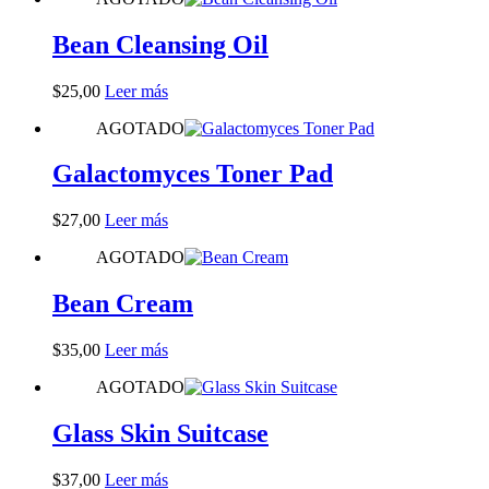
desde
múltiples
$23,00
variantes.
Bean Cleansing Oil
hasta
Las
$32,00
opciones
$
25,00
Leer más
se
pueden
AGOTADO
elegir
en
Galactomyces Toner Pad
la
página
de
$
27,00
Leer más
producto
AGOTADO
Bean Cream
$
35,00
Leer más
AGOTADO
Glass Skin Suitcase
$
37,00
Leer más