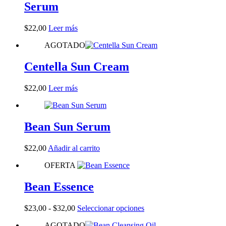
de
Serum
producto
$
22,00
Leer más
AGOTADO
Centella Sun Cream
$
22,00
Leer más
Bean Sun Serum
$
22,00
Añadir al carrito
OFERTA
Bean Essence
Rango
Este
$
23,00
-
$
32,00
Seleccionar opciones
de
producto
AGOTADO
precios:
tiene