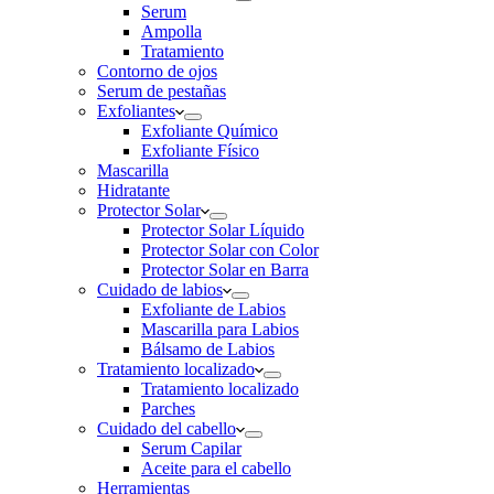
Serum
Ampolla
Tratamiento
Contorno de ojos
Serum de pestañas
Exfoliantes
Exfoliante Químico
Exfoliante Físico
Mascarilla
Hidratante
Protector Solar
Protector Solar Líquido
Protector Solar con Color
Protector Solar en Barra
Cuidado de labios
Exfoliante de Labios
Mascarilla para Labios
Bálsamo de Labios
Tratamiento localizado
Tratamiento localizado
Parches
Cuidado del cabello
Serum Capilar
Aceite para el cabello
Herramientas