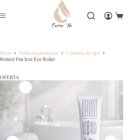
Saltar
al
contenido
Carro
de
compra
Inicio
Todos los productos
Contorno de ojos
Retinol Flat Iron Eye Roller
OFERTA