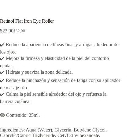
Retinol Flat Iron Eye Roller
$
23,00
$
32,00
El
El
precio
precio
original
actual
✔️ Reduce la apariencia de líneas finas y arrugas alrededor de
era:
es:
los ojos.
$32,00.
$23,00.
✔️ Mejora la firmeza y elasticidad de la piel del contorno
ocular.
✔️ Hidrata y suaviza la zona delicada.
✔️ Reduce la hinchazón y sensación de fatiga con su aplicador
de masaje frío.
✔️ Calma la piel sensible alrededor del ojo y refuerza la
barrera cutánea.
🟢 Contenido: 25ml.
Ingredientes: Aqua (Water), Glycerin, Butylene Glycol,
Caprylic/Capric Triglyceride, Cetyl Ethylhexanoate,