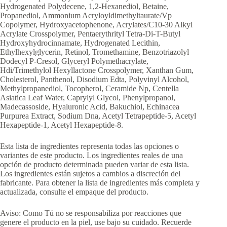
Hydrogenated Polydecene, 1,2-Hexanediol, Betaine,
Propanediol, Ammonium Acryloyldimethyltaurate/Vp
Copolymer, Hydroxyacetophenone, Acrylates/C10-30 Alkyl
Acrylate Crosspolymer, Pentaerythrityl Tetra-Di-T-Butyl
Hydroxyhydrocinnamate, Hydrogenated Lecithin,
Ethylhexylglycerin, Retinol, Tromethamine, Benzotriazolyl
Dodecyl P-Cresol, Glyceryl Polymethacrylate,
Hdi/Trimethylol Hexyllactone Crosspolymer, Xanthan Gum,
Cholesterol, Panthenol, Disodium Edta, Polyvinyl Alcohol,
Methylpropanediol, Tocopherol, Ceramide Np, Centella
Asiatica Leaf Water, Caprylyl Glycol, Phenylpropanol,
Madecassoside, Hyaluronic Acid, Bakuchiol, Echinacea
Purpurea Extract, Sodium Dna, Acetyl Tetrapeptide-5, Acetyl
Hexapeptide-1, Acetyl Hexapeptide-8.
Esta lista de ingredientes representa todas las opciones o
variantes de este producto. Los ingredientes reales de una
opción de producto determinada pueden variar de esta lista.
Los ingredientes están sujetos a cambios a discreción del
fabricante. Para obtener la lista de ingredientes más completa y
actualizada, consulte el empaque del producto.
Aviso: Como Tú no se responsabiliza por reacciones que
genere el producto en la piel, use bajo su cuidado. Recuerde