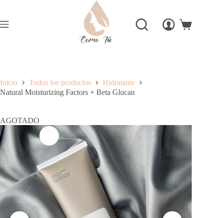
Saltar
al
contenido
Carro
de
compra
Inicio
Todos los productos
Hidratante
Natural Moisturizing Factors + Beta Glucan
AGOTADO