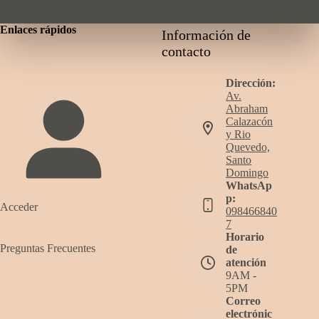
Enlaces rápidos
Información de
contacto
Dirección:
Av.
Abraham
Calazacón
y Rio
Quevedo,
Santo
Domingo
WhatsAp
p:
Acceder
098466840
7
Horario
Preguntas Frecuentes
de
atención
9AM -
5PM
Correo
electrónic