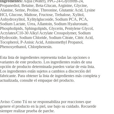
Ingredientes:
Aqua (Water), PPG-24-Glycereth-24,
Propanediol, Betaine, Beta-Glucan, Arginine, Glycine,
Alanine, Serine, Proline, Threonine, Glutamic Acid, Lysine
HCl, Glucose, Maltose, Fructose, Trehalose, Xylitol,
Anhydroxylitol, Xylitylglucoside, Sodium PCA, PCA,
Sodium Lactate, Urea, Allantoin, Sodium Hyaluronate,
Phospholipids, Sphingolipids, Glycerin, Pentylene Glycol,
Acrylates/C10-30 Alkyl Acrylate Crosspolymer, Sodium
Hydroxide, Sodium Chloride, Sodium Citrate, Citric Acid,
Tocopherol, P-Anisic Acid, Aminomethyl Propanol,
Phenoxyethanol, Chlorphenesin.
Esta lista de ingredientes representa todas las opciones o
variantes de este producto. Los ingredientes reales de una
opción de producto determinada pueden variar de esta lista.
Los ingredientes están sujetos a cambios a discreción del
fabricante. Para obtener la lista de ingredientes más completa y
actualizada, consulte el empaque del producto.
Aviso: Como Tú no se responsabiliza por reacciones que
genere el producto en la piel, use bajo su cuidado. Recuerde
siempre realizar prueba de parche.