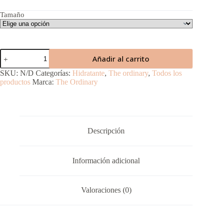
Tamaño
Natural
Añadir al carrito
Moisturizing
Factors
SKU:
N/D
Categorías:
Hidratante
,
The ordinary
,
Todos los
+
productos
Marca:
The Ordinary
Beta
Glucan
cantidad
Descripción
Información adicional
Valoraciones (0)