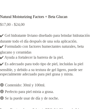
Natural Moisturizing Factors + Beta Glucan
Rango
$
17,00
-
$
24,00
de
precios:
✔️ Gel hidratante liviano diseñado para brindar hidratación
desde
durante todo el día después de una sola aplicación.
$17,00
hasta
✔️ Formulado con factores humectantes naturales, beta
$24,00
glucano y ceramidas
✔️ Ayuda a fortalecer la barrera de la piel.
✔️ Es adecuado para todo tipo de piel, incluidas la piel
sensible, y debido a su textura de gel ligero, puede ser
especialmente adecuado para piel grasa y mixta.
🟢 Contenido: 30ml y 100ml.
🟢 Perfecto para piel mixta a grasa.
🟢 Se la puede usar de día y de noche.