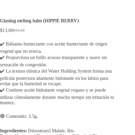
Glasting melting balm (HIPPIE BERRY)
$
13,00
$
15,00
El
El
precio
precio
original
actual
✔️ Bálsamo humectante con aceite humectante de origen
era:
es:
vegetal que no reseca.
$15,00.
$13,00.
✔️ Proporciona un brillo acuoso transparente y suave sin
sensación de congestión.
✔️ La textura elástica del Water Holding System forma una
película protectora altamente hidratante en los labios para
evitar que la humedad se escape.
✔️ Contiene aceite hidratante vegetal vegano y se puede
utilizar cómodamente durante mucho tiempo sin irritación ni
tirantez.
🟢 Contenido: 3.5g.
Ingredientes:
Diisostearyl Malate, Bis-