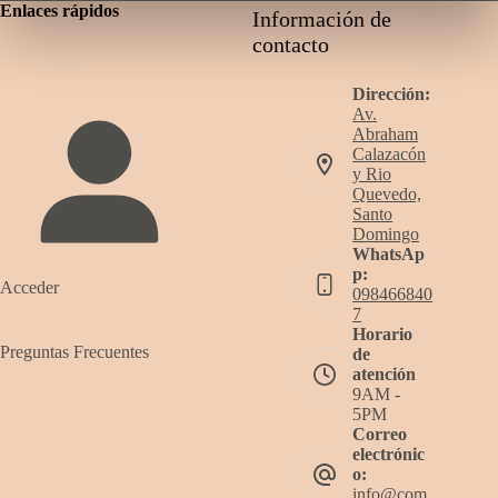
Enlaces rápidos
Información de
contacto
Dirección:
Av.
Abraham
Calazacón
y Rio
Quevedo,
Santo
Domingo
WhatsAp
p:
Acceder
098466840
7
Horario
Preguntas Frecuentes
de
atención
9AM -
5PM
Correo
electrónic
o:
info@com