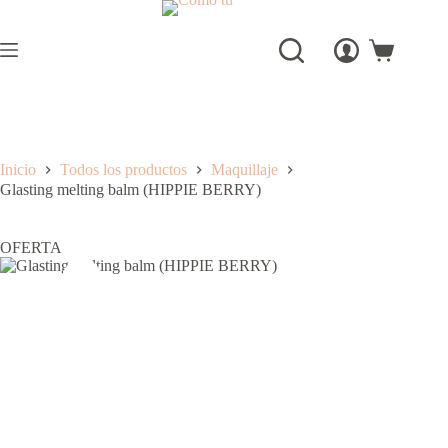
Saltar
al
contenido
Carro
de
compra
Inicio
Todos los productos
Maquillaje
Glasting melting balm (HIPPIE BERRY)
OFERTA