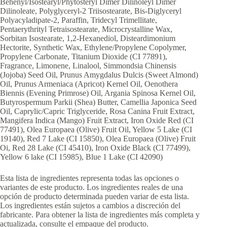
Behenyl/Isostearyl/Phytosteryl Dimer Dilinoleyl Dimer
Dilinoleate, Polyglyceryl-2 Triisostearate, Bis-Diglyceryl
Polyacyladipate-2, Paraffin, Tridecyl Trimellitate,
Pentaerythrityl Tetraisostearate, Microcrystalline Wax,
Sorbitan Isostearate, 1,2-Hexanediol, Disteardimonium
Hectorite, Synthetic Wax, Ethylene/Propylene Copolymer,
Propylene Carbonate, Titanium Dioxide (CI 77891),
Fragrance, Limonene, Linalool, Simmondsia Chinensis
(Jojoba) Seed Oil, Prunus Amygdalus Dulcis (Sweet Almond)
Oil, Prunus Armeniaca (Apricot) Kernel Oil, Oenothera
Biennis (Evening Primrose) Oil, Argania Spinosa Kernel Oil,
Butyrospermum Parkii (Shea) Butter, Camellia Japonica Seed
Oil, Caprylic/Capric Triglyceride, Rosa Canina Fruit Extract,
Mangifera Indica (Mango) Fruit Extract, Iron Oxide Red (CI
77491), Olea Europaea (Olive) Fruit Oil, Yellow 5 Lake (CI
19140), Red 7 Lake (CI 15850), Olea Europaea (Olive) Fruit
Oi, Red 28 Lake (CI 45410), Iron Oxide Black (CI 77499),
Yellow 6 lake (CI 15985), Blue 1 Lake (CI 42090)
Esta lista de ingredientes representa todas las opciones o
variantes de este producto. Los ingredientes reales de una
opción de producto determinada pueden variar de esta lista.
Los ingredientes están sujetos a cambios a discreción del
fabricante. Para obtener la lista de ingredientes más completa y
actualizada, consulte el empaque del producto.