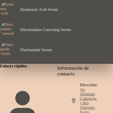
Hyaluronic Acid Serum
Discoloration Correcting Serum
Niacinamide Serum
Enlaces rápidos
Información de
contacto
Dirección:
Av.
Abraham
Calazacón
y Rio
Quevedo,
Santo