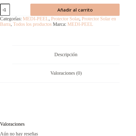
Peptide
Añadir al carrito
9
Bio
Categorías:
MEDI-PEEL
,
Protector Solar
,
Protector Solar en
Sun
Barra
,
Todos los productos
Marca:
MEDI-PEEL
Stick
Pro
cantidad
Descripción
Valoraciones (0)
Valoraciones
Aún no hay reseñas