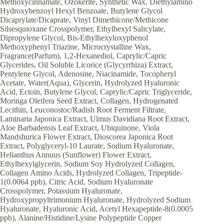
Methoxycinnamate, Ozokerite, Synthetic Wax, Diethylamino
Hydroxybenzoyl Hexyl Benzoate, Butylene Glycol
Dicaprylate/Dicaprate, Vinyl Dimethicone/Methicone
Silsesquioxane Crosspolymer, Ethylhexyl Salicylate,
Dipropylene Glycol, Bis-Ethylhexyloxyphenol
Methoxyphenyl Triazine, Microcrystalline Wax,
Fragrance(Parfum), 1,2-Hexanediol, Caprylic/Capric
Glycerides, Oil Soluble Licorice (Glycyrrhiza) Extract,
Pentylene Glycol, Adenosine, Niacinamide, Tocopheryl
Acetate, Water(Aqua), Glycerin, Hydrolyzed Hyaluronic
Acid, Ectoin, Butylene Glycol, Caprylic/Capric Triglyceride,
Moringa Oleifera Seed Extract, Collagen, Hydrogenated
Lecithin, Leuconostoc/Radish Root Ferment Filtrate,
Laminaria Japonica Extract, Ulmus Davidiana Root Extract,
Aloe Barbadensis Leaf Extract, Ubiquinone, Viola
Mandshurica Flower Extract, Dioscorea Japonica Root
Extract, Polyglyceryl-10 Laurate, Sodium Hyaluronate,
Helianthus Annuus (Sunflower) Flower Extract,
Ethylhexylglycerin, Sodium Soy Hydrolyzed Collagen,
Collagen Amino Acids, Hydrolyzed Collagen, Tripeptide-
1(0.0064 ppb), Citric Acid, Sodium Hyaluronate
Crosspolymer, Potassium Hyaluronate,
Hydroxypropyltrimonium Hyaluronate, Hydrolyzed Sodium
Hyaluronate, Hyaluronic Acid, Acetyl Hexapeptide-8(0.0005
ppb), Alanine/Histidine/Lysine Polypeptide Copper