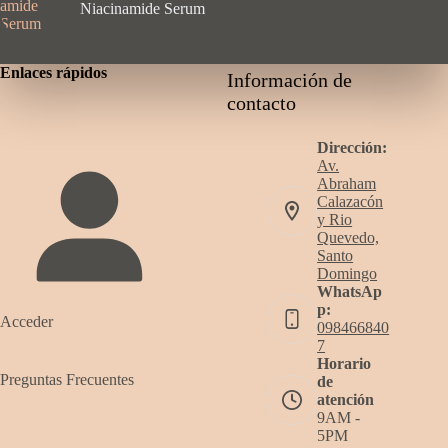
Niacinamide Serum
Enlaces rápidos
Información de
contacto
Dirección:
Av.
Abraham
Calazacón
y Rio
Quevedo,
Santo
Domingo
WhatsAp
p:
Acceder
098466840
7
Horario
Preguntas Frecuentes
de
atención
9AM -
5PM