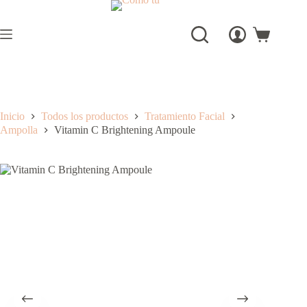
Saltar
al
contenido
Carro
de
compra
Inicio
Todos los productos
Tratamiento Facial
Ampolla
Vitamin C Brightening Ampoule