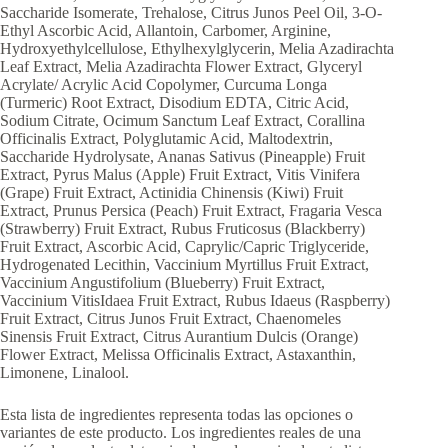
Saccharide Isomerate, Trehalose, Citrus Junos Peel Oil, 3-O-
Ethyl Ascorbic Acid, Allantoin, Carbomer, Arginine,
Hydroxyethylcellulose, Ethylhexylglycerin, Melia Azadirachta
Leaf Extract, Melia Azadirachta Flower Extract, Glyceryl
Acrylate/ Acrylic Acid Copolymer, Curcuma Longa
(Turmeric) Root Extract, Disodium EDTA, Citric Acid,
Sodium Citrate, Ocimum Sanctum Leaf Extract, Corallina
Officinalis Extract, Polyglutamic Acid, Maltodextrin,
Saccharide Hydrolysate, Ananas Sativus (Pineapple) Fruit
Extract, Pyrus Malus (Apple) Fruit Extract, Vitis Vinifera
(Grape) Fruit Extract, Actinidia Chinensis (Kiwi) Fruit
Extract, Prunus Persica (Peach) Fruit Extract, Fragaria Vesca
(Strawberry) Fruit Extract, Rubus Fruticosus (Blackberry)
Fruit Extract, Ascorbic Acid, Caprylic/Capric Triglyceride,
Hydrogenated Lecithin, Vaccinium Myrtillus Fruit Extract,
Vaccinium Angustifolium (Blueberry) Fruit Extract,
Vaccinium VitisIdaea Fruit Extract, Rubus Idaeus (Raspberry)
Fruit Extract, Citrus Junos Fruit Extract, Chaenomeles
Sinensis Fruit Extract, Citrus Aurantium Dulcis (Orange)
Flower Extract, Melissa Officinalis Extract, Astaxanthin,
Limonene, Linalool.
Esta lista de ingredientes representa todas las opciones o
variantes de este producto. Los ingredientes reales de una