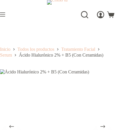
Saltar
al
contenido
Carro
de
compra
Inicio
Todos los productos
Tratamiento Facial
Serum
Ácido Hialurónico 2% + B5 (Con Ceramidas)