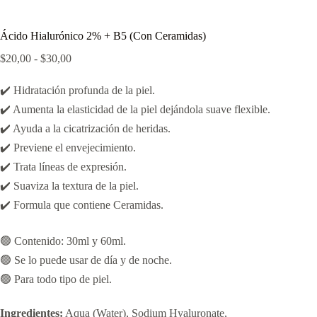
Ácido Hialurónico 2% + B5 (Con Ceramidas)
Rango
$
20,00
-
$
30,00
de
precios:
✔️ Hidratación profunda de la piel.
desde
$20,00
✔️ Aumenta la elasticidad de la piel dejándola suave flexible.
hasta
✔️ Ayuda a la cicatrización de heridas.
$30,00
✔️ Previene el envejecimiento.
✔️ Trata líneas de expresión.
✔️ Suaviza la textura de la piel.
✔️ Formula que contiene Ceramidas.
🟢 Contenido: 30ml y 60ml.
🟢 Se lo puede usar de día y de noche.
🟢 Para todo tipo de piel.
Ingredientes:
Aqua (Water), Sodium Hyaluronate,