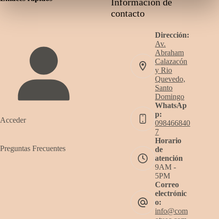
Información de
contacto
Dirección:
Av.
Abraham
Calazacón
y Rio
Quevedo,
Santo
Domingo
WhatsAp
p:
Acceder
098466840
7
Horario
Preguntas Frecuentes
de
atención
9AM -
5PM
Correo
electrónic
o:
info@com