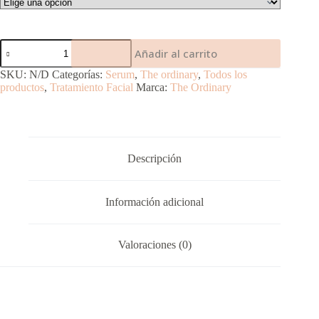
Ácido
Añadir al carrito
Hialurónico
2%
SKU:
N/D
Categorías:
Serum
,
The ordinary
,
Todos los
+
productos
,
Tratamiento Facial
Marca:
The Ordinary
B5
(Con
Ceramidas)
cantidad
Descripción
Información adicional
Valoraciones (0)