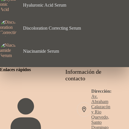
Hyaluronic Acid Serum
Discoloration Correcting Serum
Niacinamide Serum
Enlaces rápidos
Información de
contacto
Dirección:
Av.
Abraham
Calazacón
y Rio
Quevedo,
Santo
Domingo