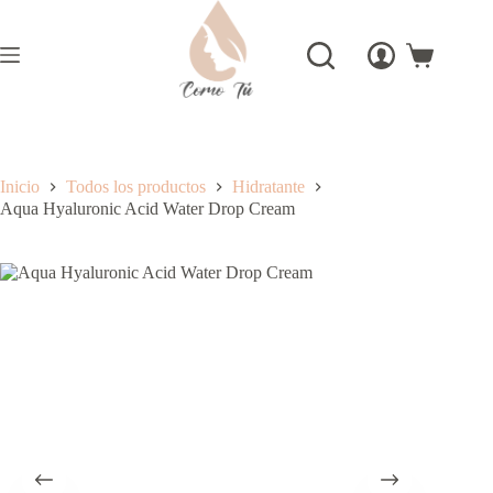
Saltar
al
contenido
Carro
de
compra
Inicio
Todos los productos
Hidratante
Aqua Hyaluronic Acid Water Drop Cream